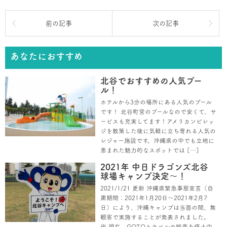
前の記事
次の記事
あなたにおすすめ
北谷でおすすめの人気プー
ル！
ホテルから3分の場所にある人気のプール
です！ 北谷町営のプールなので安くて、サ
ービスも充実してます！アメリカンビレッ
ジを散策した後に気軽に立ち寄れる人気の
レジャー施設です。沖縄県の中でも立地に
恵まれた魅力的なスポットでは […]
2021年 中日ドラゴンズ北谷
球場キャンプ決定～！
2021/1/21 更新 沖縄県緊急事態宣言（自
粛期間：2021年1月20日～2021年2月7
日）により、沖縄キャンプは当面の間、無
観客で実施することが発表されました。
※ 現在、GOTOトラベルの販売を停止中