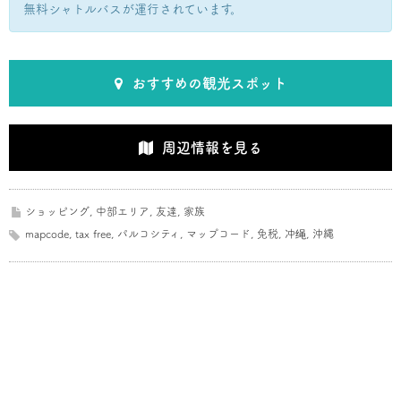
無料シャトルバスが運行されています。
おすすめの観光スポット
周辺情報を見る
ショッピング
,
中部エリア
,
友達
,
家族
mapcode
,
tax free
,
パルコシティ
,
マップコード
,
免税
,
冲绳
,
沖縄