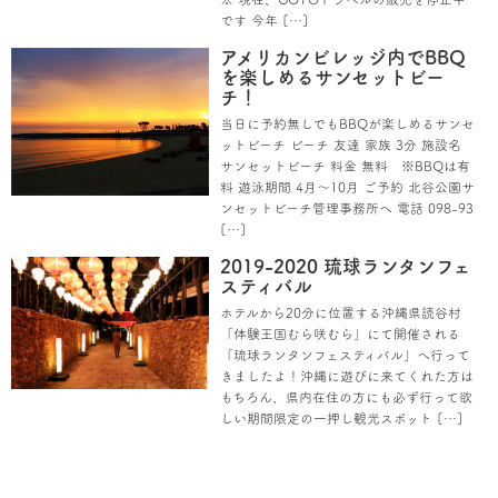
です 今年 […]
アメリカンビレッジ内でBBQ
を楽しめるサンセットビー
チ！
当日に予約無しでもBBQが楽しめるサンセ
ットビーチ ビーチ 友達 家族 3分 施設名
サンセットビーチ 料金 無料 ※BBQは有
料 遊泳期間 4月～10月 ご予約 北谷公園サ
ンセットビーチ管理事務所へ 電話 098-93
[…]
2019-2020 琉球ランタンフェ
スティバル
ホテルから20分に位置する沖縄県読谷村
「体験王国むら咲むら」にて開催される
「琉球ランタンフェスティバル」へ行って
きましたよ！沖縄に遊びに来てくれた方は
もちろん、県内在住の方にも必ず行って欲
しい期間限定の一押し観光スポット […]