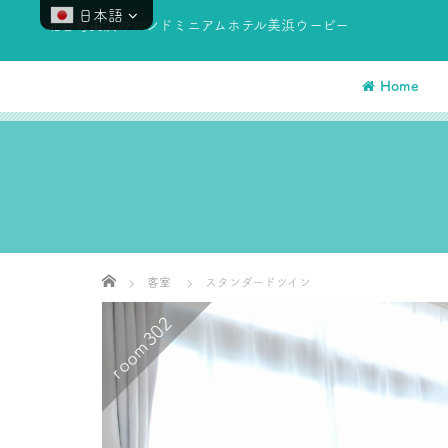
日本語
北谷町美浜のコンドミニアムホテル美浜ウーピー
Home
Home
客室
スタンダードツイン
room302