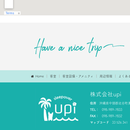
Home
客室
客室設備・アメニティ
周辺情報
よくあ
株式会社upi
住所
沖縄県中頭郡北谷町美
TEL：
098-989-7833
FAX：
098-989-7832
マップコード
33 526 341