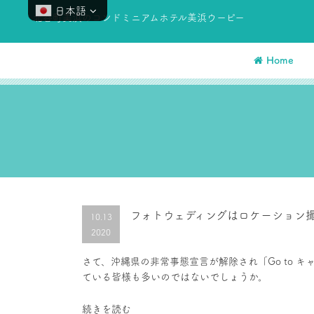
日本語
北谷町美浜のコンドミニアムホテル美浜ウーピー
Home
フォトウェディングはロケーション
10.13
2020
さて、沖縄県の非常事態宣言が解除され「Go to 
ている皆様も多いのではないでしょうか。
続きを読む