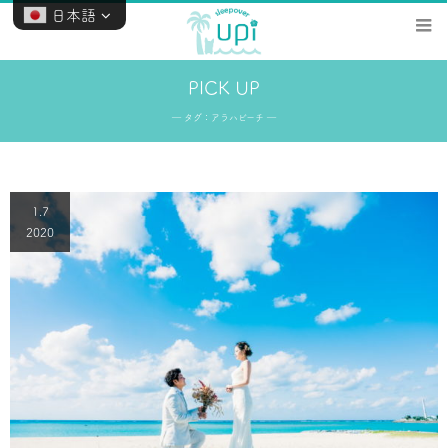
日本語
PICK UP
― タグ：アラハビーチ ―
1.7
2020